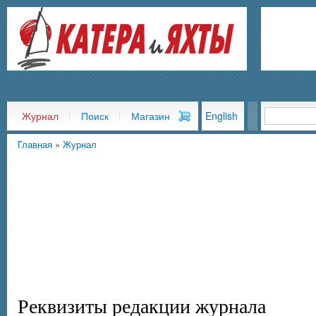
Пер
ос
со
Журнал
Поиск
Магазин
English
Главная
»
Журнал
Вы здесь
Реквизиты редакции журнала