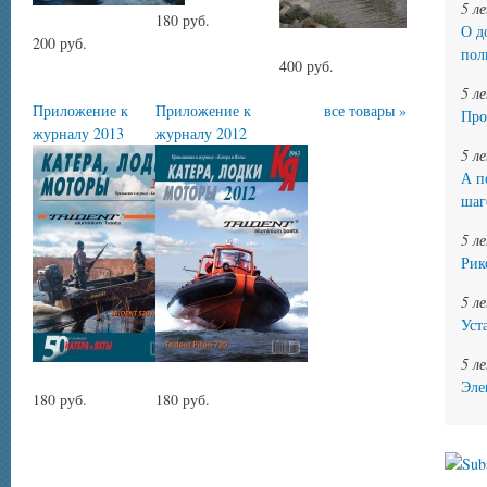
5 л
180 руб.
О д
200 руб.
пол
400 руб.
5 л
Приложение к
Приложение к
все товары »
Про
журналу 2013
журналу 2012
5 л
А п
шаг
5 л
Рик
5 л
Уст
5 л
Эле
180 руб.
180 руб.