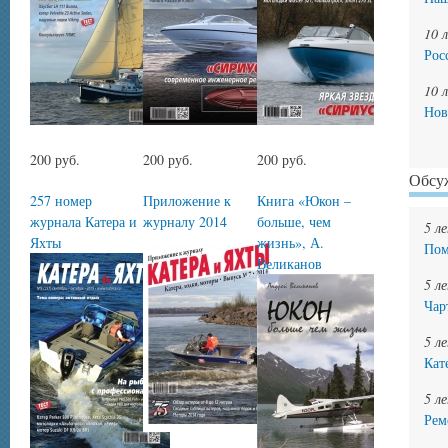
10 
Рос
10 
Нов
200 руб.
200 руб.
200 руб.
Обсу
257 номер
Приложение к
Книга «Юкон –
журнала Катера и
журналу 2014
больше, чем
5 л
Яхты
жизнь», А.
Пом
Великанов
5 л
Чар
5 л
Кат
5 л
Рем