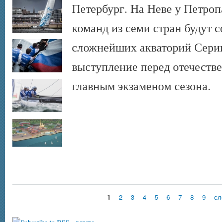
Петербург. На Неве у Петро
команд из семи стран будут с
сложнейших акваторий Серии
выступление перед отечеств
главным экзаменом сезона.
1
2
3
4
5
6
7
8
9
сл
Страницы