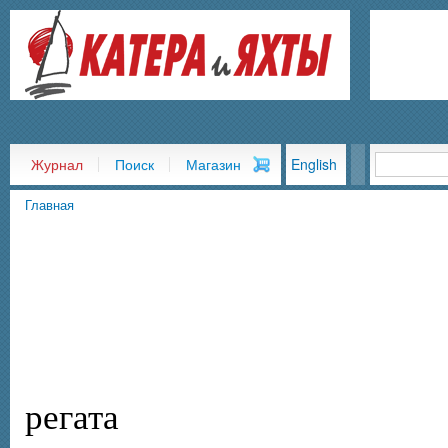
Пер
ос
со
Журнал
Поиск
Магазин
English
Главная
Вы здесь
регата